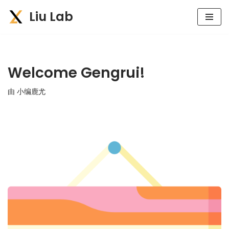
Liu Lab
跳
至
正
文
Welcome Gengrui!
由
小编鹿尤