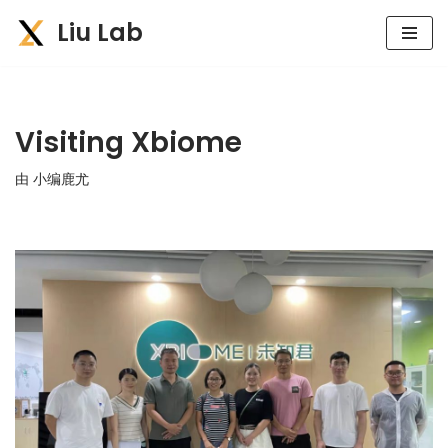
Liu Lab
跳
至
正
文
Visiting Xbiome
由
小编鹿尤